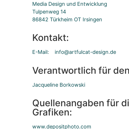
Media Design und Entwicklung
Tulpenweg 14
86842 Türkheim OT Irsingen
Kontakt:
E-Mail:
ofni
ftra@
taclu
ised-
ed.ng
Verantwortlich für den
Jacqueline Borkowski
Quellenangaben für d
Grafiken:
www.depositphoto.com