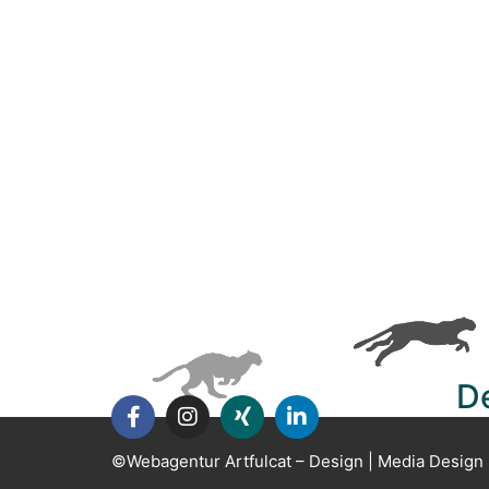
Die Zukunft hängt davon a
De
©Webagentur Artfulcat – Design | Media Design