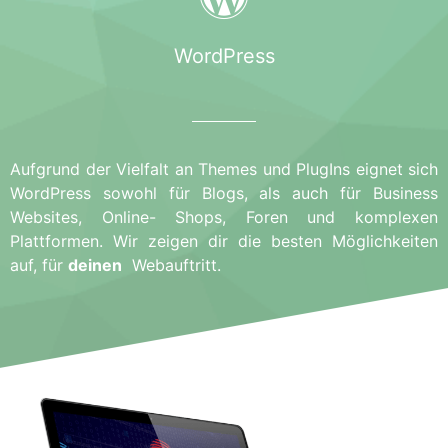
WordPress
Aufgrund der Vielfalt an Themes und PlugIns eignet sich
WordPress sowohl für Blogs, als auch für Business
Websites, Online- Shops, Foren und komplexen
Plattformen. Wir zeigen dir die besten Möglichkeiten
auf, für
deinen
Webauftritt.