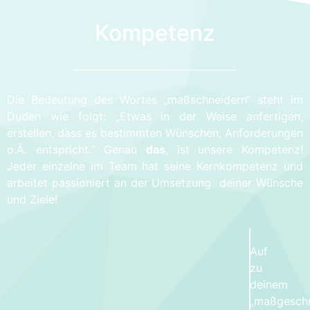
Kompetenz
Die Bedeutung des Wortes „maßschneidern“ steht im
Duden wie folgt: „Etwas in der Weise anfertigen,
erstellen, dass es bestimmten Wünschen, Anforderungen
o.Ä. entspricht.“ Genau
das
, ist unsere Kompetenz!
Jeder einzelne im Team hat seine Kernkompetenz und
arbeitet passioniert an der Umsetzung deiner Wünsche
und Ziele!
Auf
zu
deinem
„maßgeschn