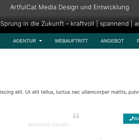
ArtfulCat Media Design und Entwicklung
Sprung in die Zukunft – kraftvoll | spannend | 
AGENTUR
WEBAUFTRITT
ANGEBOT
ing elit. Ut elit tellus, luctus nec ullamcorper mattis, pulv
b, was wir heute tun.
Wi
Mahatma Gandhi